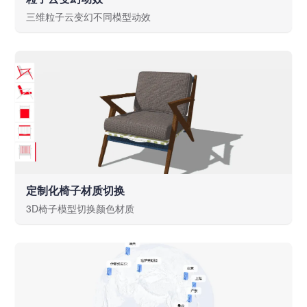
三维粒子云变幻不同模型动效
定制化椅子材质切换
3D椅子模型切换颜色材质