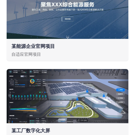
某能源企业官网项目
自适应官网项目
某工厂数字化大屏