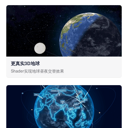
更真实3D地球
Shader实现地球昼夜交替效果