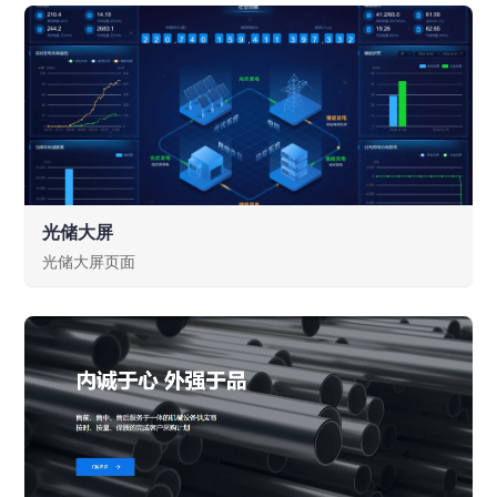
光储大屏
光储大屏页面