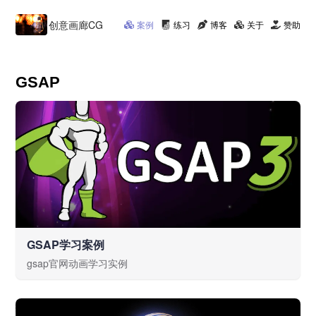
创意画廊CG
案例
练习
博客
关于
赞助
GSAP
GSAP学习案例
gsap官网动画学习实例