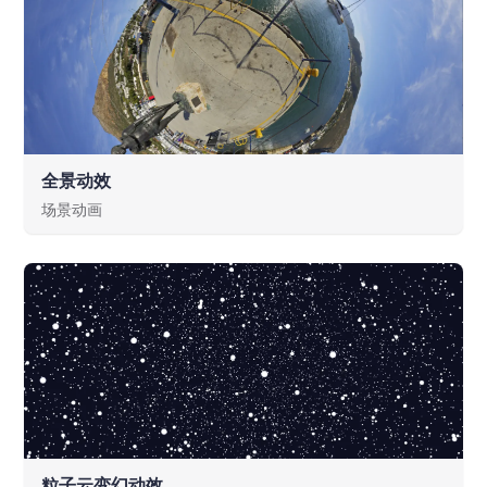
全景动效
场景动画
粒子云变幻动效